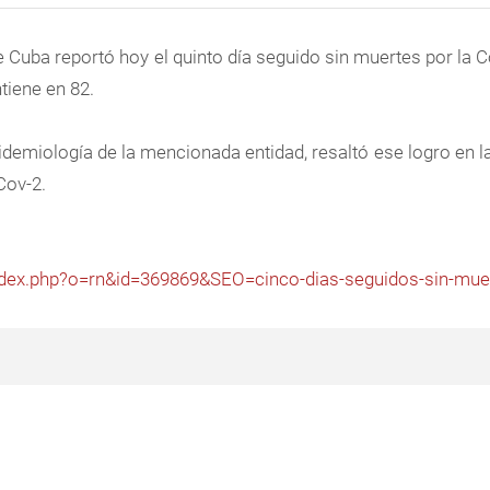
e Cuba reportó hoy el quinto día seguido sin muertes por la C
tiene en 82.
idemiología de la mencionada entidad, resaltó ese logro en la
Cov-2.
index.php?o=rn&id=369869&SEO=cinco-dias-seguidos-sin-mue