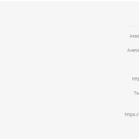
Asso
Avenid
ht
Tw
https: